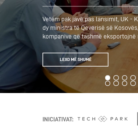
Vetëm pak javë pas lansimit, UK - 
dy ministra të Qeverisë së Kosovës
kompanive që tashmë eksportojnë n
LEXO MË SHUMË
‹
›
INICIATIVAT: