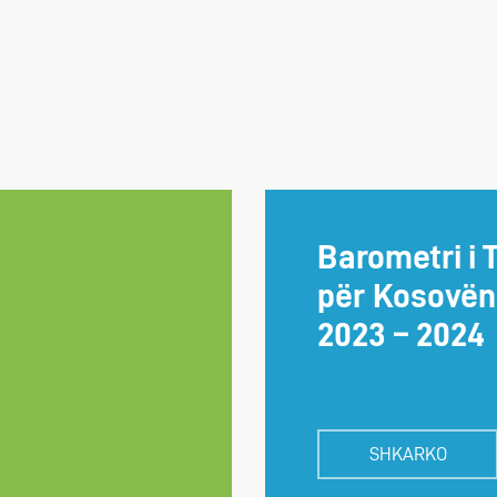
Barometri i T
për Kosovën
2023 – 2024
SHKARKO