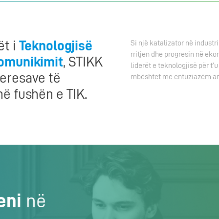
ët i
Teknologjisë
Si një katalizator në indust
rritjen dhe progresin në ek
Komunikimit
, STIKK
liderët e teknologjisë për t
eresave të
mbështet me entuziazëm anët
në fushën e TIK.
eni
në