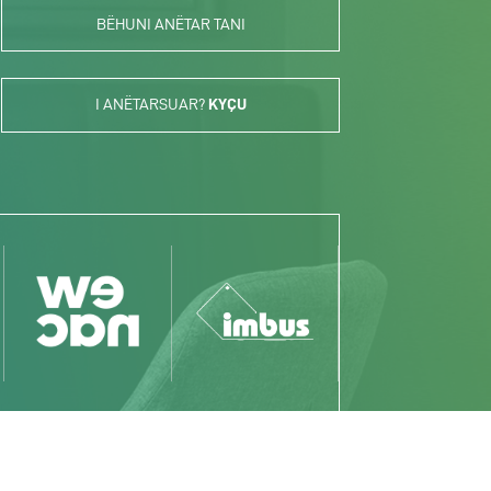
BËHUNI ANËTAR TANI
I ANËTARSUAR?
KYÇU