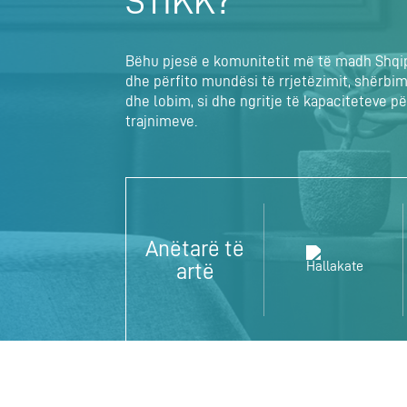
STIKK?
Bëhu pjesë e komunitetit më të madh Shqip
dhe përfito mundësi të rrjetëzimit, shërbim
dhe lobim, si dhe ngritje të kapaciteteve
trajnimeve.
Anëtarë të
artë