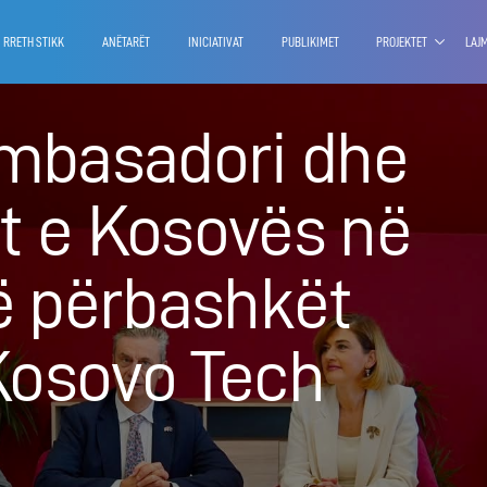
RRETH STIKK
ANËTARËT
INICIATIVAT
PUBLIKIMET
PROJEKTET
LAJ
Ambasadori dhe
t e Kosovës në
të përbashkët
Kosovo Tech