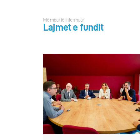
Më mbaj të informuar
Lajmet e fundit