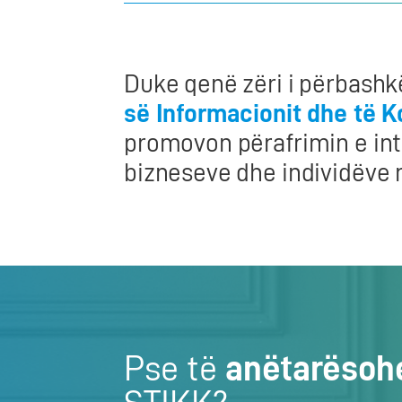
Duke qenë zëri i përbashk
së Informacionit dhe të 
promovon përafrimin e int
bizneseve dhe individëve 
Pse të
anëtarësoh