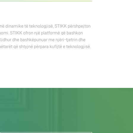
rinë dinamike të teknologjisë, STIKK përshpejton
onomi. STIKK ofron një platformë që bashkon
’u lidhur dhe bashkëpunuar me njëri-tjetrin dhe
arët që shtyjnë përpara kufijtë e teknologjisë.